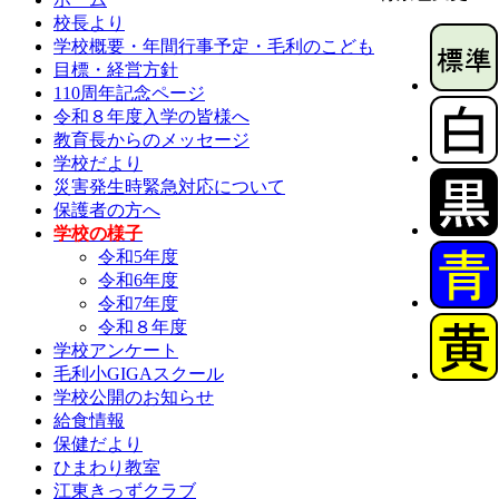
校長より
学校概要・年間行事予定・毛利のこども
目標・経営方針
110周年記念ページ
令和８年度入学の皆様へ
教育長からのメッセージ
学校だより
災害発生時緊急対応について
保護者の方へ
学校の様子
令和5年度
令和6年度
令和7年度
令和８年度
学校アンケート
毛利小GIGAスクール
学校公開のお知らせ
給食情報
保健だより
ひまわり教室
江東きっずクラブ