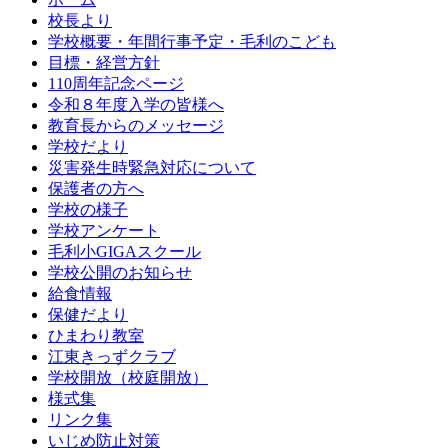
校長より
学校概要・年間行事予定・毛利のこども
目標・経営方針
110周年記念ページ
令和８年度入学の皆様へ
教育長からのメッセージ
学校だより
災害発生時緊急対応について
保護者の方へ
学校の様子
学校アンケート
毛利小GIGAスクール
学校公開のお知らせ
給食情報
保健だより
ひまわり教室
江東きっずクラブ
学校開放（校庭開放）
様式集
リンク集
いじめ防止対策