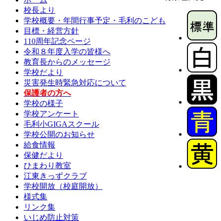
校長より
学校概要・年間行事予定・毛利のこども
目標・経営方針
110周年記念ページ
令和８年度入学の皆様へ
教育長からのメッセージ
学校だより
災害発生時緊急対応について
保護者の方へ
学校の様子
学校アンケート
毛利小GIGAスクール
学校公開のお知らせ
給食情報
保健だより
ひまわり教室
江東きっずクラブ
学校開放（校庭開放）
様式集
リンク集
いじめ防止対策