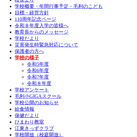
学校概要・年間行事予定・毛利のこども
目標・経営方針
110周年記念ページ
令和８年度入学の皆様へ
教育長からのメッセージ
学校だより
災害発生時緊急対応について
保護者の方へ
学校の様子
令和5年度
令和6年度
令和7年度
令和８年度
学校アンケート
毛利小GIGAスクール
学校公開のお知らせ
給食情報
保健だより
ひまわり教室
江東きっずクラブ
学校開放（校庭開放）